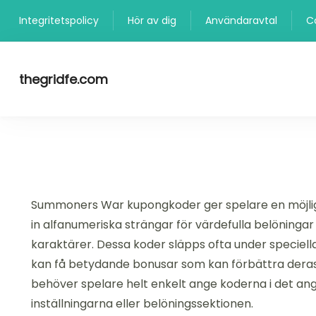
Skip
Integritetspolicy
Hör av dig
Användaravtal
C
to
content
thegridfe.com
Summoners War kupongkoder ger spelare en möjligh
in alfanumeriska strängar för värdefulla belöningar 
karaktärer. Dessa koder släpps ofta under speciell
kan få betydande bonusar som kan förbättra deras
behöver spelare helt enkelt ange koderna i det angi
inställningarna eller belöningssektionen.