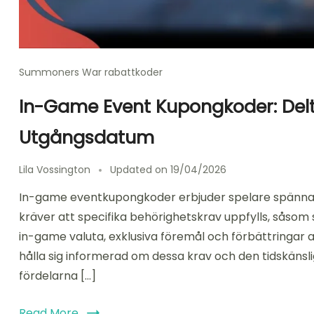
Summoners War rabattkoder
In-Game Event Kupongkoder: Delt
Utgångsdatum
Lila Vossington
Updated on
19/04/2026
In-game eventkupongkoder erbjuder spelare spännan
kräver att specifika behörighetskrav uppfylls, såsom
in-game valuta, exklusiva föremål och förbättringar 
hålla sig informerad om dessa krav och den tidskäns
fördelarna […]
Read More