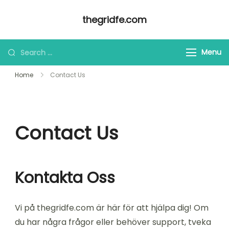
Skip
thegridfe.com
to
content
Looking
Menu
for
Home
Contact Us
Something?
Contact Us
Kontakta Oss
Vi på thegridfe.com är här för att hjälpa dig! Om
du har några frågor eller behöver support, tveka