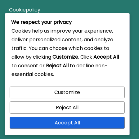
Cookiepolicy
We respect your privacy
Om
Cookies help us improve your experience,
deliver personalized content, and analyze
Sök
traffic. You can choose which cookies to
allow by clicking
Customize
. Click
Accept All
Looking
to consent or
Reject All
to decline non-
for
essential cookies.
Something?
Customize
© Copyright 2026
thegridfe.com
.
Travel Monster by
WP
Reject All
Travel Engine.
Powered by
WordPress
.
Integritetspolicy
Hör av
Användaravtal
Cookiepolicy
Om
Accept All
dig