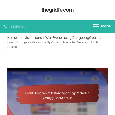
Skip
thegridfe.com
to
content
Looking
Menu
for
Home
Summoners War Evenemang Dungeongåvor
Something?
Event Dungeon Milestone Spårning: Metoder, Verktyg, Bästa
praxis