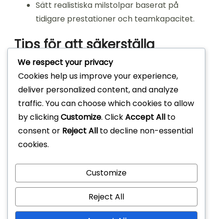
Sätt realistiska milstolpar baserat på
tidigare prestationer och teamkapacitet.
Tips för att säkerställa
noggranna milstolpsdata
We respect your privacy
Cookies help us improve your experience,
deliver personalized content, and analyze
För att säkerställa noggranna milstolpsdata,
traffic. You can choose which cookies to allow
etablera en konsekvent metod för datainsamling
by clicking
Customize
. Click
Accept All
to
och rapportering. Detta inkluderar att definiera
consent or
Reject All
to decline non-essential
vad som utgör slutförande för varje milstolpe och
cookies.
säkerställa att alla teammedlemmar följer
denna standard. Regelbundna granskningar av
data kan hjälpa till att upprätthålla noggrannhet
Customize
och tillförlitlighet.
Reject All
Uppmuntra teammedlemmar att snabbt