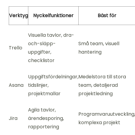
Verktyg
Nyckelfunktioner
Bäst för
Visuella tavlor, dra-
och-släpp-
Små team, visuell
Trello
uppgifter,
hantering
checklistor
Uppgiftsfördelningar,
Medelstora till stora
Asana
tidslinjer,
team, detaljerad
projektmallar
projektledning
Agila tavlor,
Programvaruutveckling
Jira
ärendesporing,
komplexa projekt
rapportering