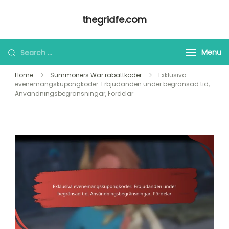
Skip
thegridfe.com
to
content
Looking
Menu
for
Home
Summoners War rabattkoder
Exklusiva
Something?
evenemangskupongkoder: Erbjudanden under begränsad tid,
Användningsbegränsningar, Fördelar