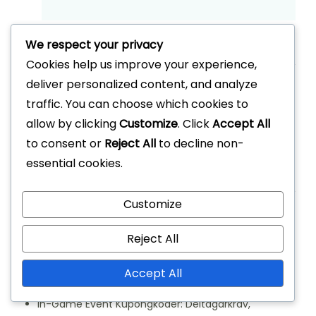
We respect your privacy
Länkar
Cookies help us improve your experience,
deliver personalized content, and analyze
Bloggarkiv
traffic. You can choose which cookies to
allow by clicking
Customize
. Click
Accept All
Om
to consent or
Reject All
to decline non-
Hör av dig
essential cookies.
Senaste inlägg
Customize
Nya spelarkupongkoder: Berättigande, Speciella
Reject All
belöningar, Hur man löser in
Feedback På Evenemangs Dungeon Priser:
Accept All
Gemenskapsreaktioner, Förslag, Trender
In-Game Event Kupongkoder: Deltagarkrav,