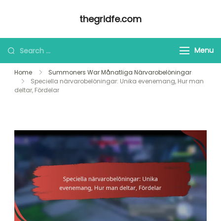
Skip
thegridfe.com
to
content
Looking
Menu
for
Home
Summoners War Månatliga Närvarobelöningar
Something?
Speciella närvarobelöningar: Unika evenemang, Hur man
deltar, Fördelar